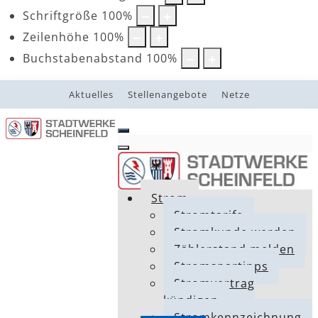
Schriftgröße
100
%
Zeilenhöhe
100
%
Buchstabenabstand
100
%
Aktuelles
Stellenangebote
Netze
Strom
Stromtarife
Stromkunde werden
Zählerstand melden
Stromspartipps
Stromvertrag
kündigen
Stromkennzeichnung