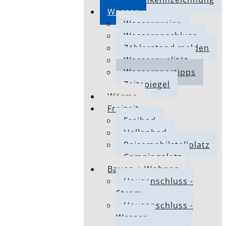
Wasser
Wasserpreise
Wasseranschluss
Zählerstand melden
Wasserqualität
Wasserspartipps
Zeitspiegel
Wärme
Freizeit
Freibad
Hallenbad
Reisemobilstellplatz
Campingplatz
Bauen + Wohnen
Hausanschluss -
Strom
Hausanschluss -
Wasser