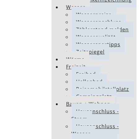
Wasser
Wasserpreise
Wasseranschluss
Zählerstand melden
Wasserqualität
Wasserspartipps
Zeitspiegel
Wärme
Freizeit
Freibad
Hallenbad
Reisemobilstellplatz
Campingplatz
Bauen + Wohnen
Hausanschluss -
Strom
Hausanschluss -
Wasser