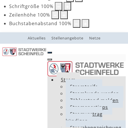
Schriftgröße
100
%
Zeilenhöhe
100
%
Buchstabenabstand
100
%
Aktuelles
Stellenangebote
Netze
Strom
Stromtarife
Stromkunde werden
Zählerstand melden
Stromspartipps
Stromvertrag
kündigen
Stromkennzeichnung